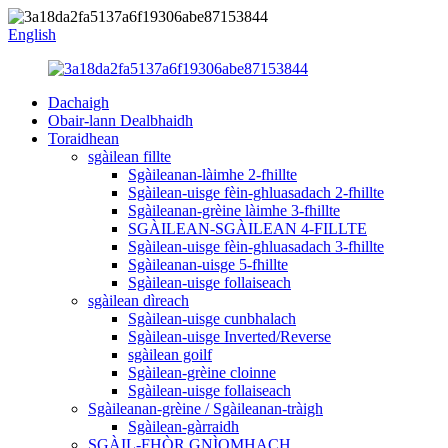
English
Dachaigh
Obair-lann Dealbhaidh
Toraidhean
sgàilean fillte
Sgàileanan-làimhe 2-fhillte
Sgàilean-uisge fèin-ghluasadach 2-fhillte
Sgàileanan-grèine làimhe 3-fhillte
SGÀILEAN-SGÀILEAN 4-FILLTE
Sgàilean-uisge fèin-ghluasadach 3-fhillte
Sgàileanan-uisge 5-fhillte
Sgàilean-uisge follaiseach
sgàilean dìreach
Sgàilean-uisge cunbhalach
Sgàilean-uisge Inverted/Reverse
sgàilean goilf
Sgàilean-grèine cloinne
Sgàilean-uisge follaiseach
Sgàileanan-grèine / Sgàileanan-tràigh
Sgàilean-gàrraidh
SGÀIL-FHÒR GNÌOMHACH