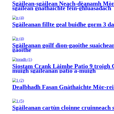
Sgàilean-sgàilean Neach-dèanamh Mòr-re
sgàilean gnàthaichte fèin-ghluasadach
Sgàileanan fillte geal buidhe gorm 3 da
Sgàileanan goilf dìon-gaoithe suaichean
gaoithe
Siostam Crank Làimhe Patio 9 troigh C
muigh sgàileanan patio a-muigh
Dealbhadh Fasan Gnàthaichte Mòr-reic
Sgàileanan cartùn cloinne cruinneach s