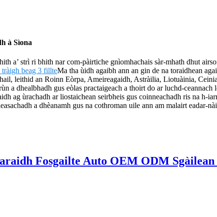
dh à Sìona
 bhith a’ strì ri bhith nar com-pàirtiche gnìomhachais sàr-mhath dhut airs
tràigh beag 3 fillte
Ma tha ùidh agaibh ann an gin de na toraidhean agai
ghail, leithid an Roinn Eòrpa, Ameireagaidh, Astràilia, Liotuàinia, Cein
rùn a dhealbhadh gus eòlas practaigeach a thoirt do ar luchd-ceannach le
idh ag ùrachadh ar liostaichean seirbheis gus coinneachadh ris na h-iar
n leasachadh a dhèanamh gus na cothroman uile ann am malairt eadar-nài
ctaraidh Fosgailte Auto OEM ODM Sgàilean l