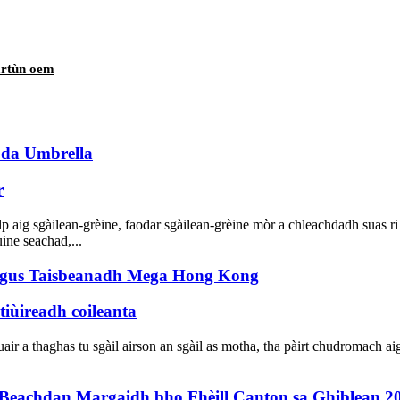
cartùn oem
oda Umbrella
r
lp aig sgàilean-grèine, faodar sgàilean-grèine mòr a chleachdadh suas 
ùine seachad,...
agus Taisbeanadh Mega Hong Kong
tiùireadh coileanta
r a thaghas tu sgàil airson an sgàil as motha, tha pàirt chudromach aig 
 Beachdan Margaidh bho Fhèill Canton sa Ghiblean 