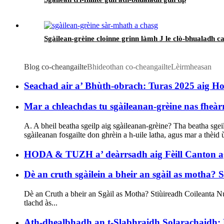
Sgàilean-grèine cloinne grinn làmh J le clò-bhualadh 
Blog co-cheangailte
Bhideothan co-cheangailte
Lèirmheasan
Seachad air a’ Bhùth-obrach: Turas 2025 aig H
Mar a chleachdas tu sgàileanan-grèine nas fheàr
A. A bheil beatha sgeilp aig sgàileanan-grèine? Tha beatha sgei
sgàileanan fosgailte don ghrèin a h-uile latha, agus mar a thèid 
HODA & TUZH a’ deàrrsadh aig Fèill Canton 
Dè an cruth sgàilein a bheir an sgàil as motha? S
Dè an Cruth a bheir an Sgàil as Motha? Stiùireadh Coileanta Nuai
tlachd às...
Ath-dhealbhadh an t-Slabhraidh Solarachaidh: