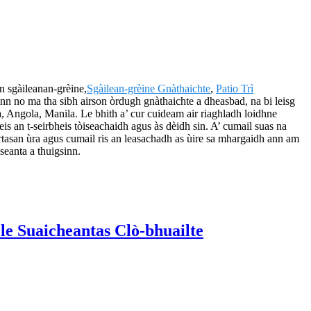
on sgàileanan-grèine,
Sgàilean-grèine Gnàthaichte
,
Patio Trì
nn no ma tha sibh airson òrdugh gnàthaichte a dheasbad, na bi leisg
ia, Angola, Manila. Le bhith a’ cur cuideam air riaghladh loidhne
is an t-seirbheis tòiseachaidh agus às dèidh sin. A’ cumail suas na
rtasan ùra agus cumail ris an leasachadh as ùire sa mhargaidh ann am
seanta a thuigsinn.
e Suaicheantas Clò-bhuailte