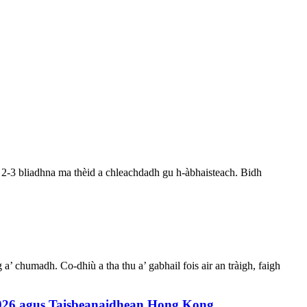
ri 2-3 bliadhna ma thèid a chleachdadh gu h-àbhaisteach. Bidh
a’ chumadh. Co-dhiù a tha thu a’ gabhail fois air an tràigh, faigh
2026 agus Taisbeanaidhean Hong Kong