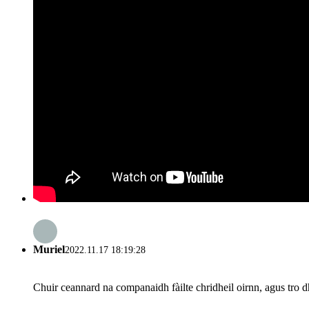
Muriel
2022.11.17 18:19:28
Chuir ceannard na companaidh fàilte chridheil oirnn, agus tro