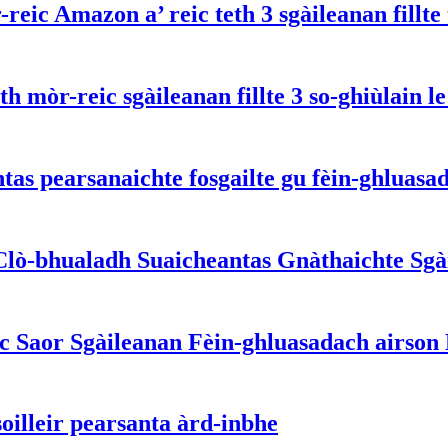
ic Amazon a’ reic teth 3 sgàileanan fillte 
th mòr-reic sgàileanan fillte 3 so-ghiùlain l
tas pearsanaichte fosgailte gu fèin-ghluasad
lò-bhualadh Suaicheantas Gnàthaichte Sgài
 Saor Sgàileanan Fèin-ghluasadach airson
oilleir pearsanta àrd-inbhe