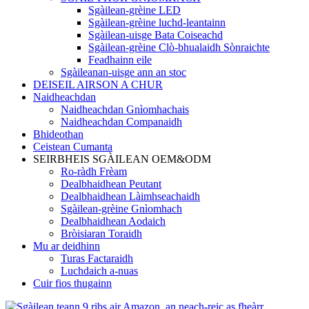
Sgàilean-grèine LED
Sgàilean-grèine luchd-leantainn
Sgàilean-uisge Bata Coiseachd
Sgàilean-grèine Clò-bhualaidh Sònraichte
Feadhainn eile
Sgàileanan-uisge ann an stoc
DEISEIL AIRSON A CHUR
Naidheachdan
Naidheachdan Gnìomhachais
Naidheachdan Companaidh
Bhideothan
Ceistean Cumanta
SEIRBHEIS SGÀILEAN OEM&ODM
Ro-ràdh Frèam
Dealbhaidhean Peutant
Dealbhaidhean Làimhseachaidh
Sgàilean-grèine Gnìomhach
Dealbhaidhean Aodaich
Bròisiaran Toraidh
Mu ar deidhinn
Turas Factaraidh
Luchdaich a-nuas
Cuir fios thugainn