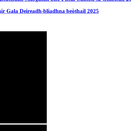
ir Gala Deireadh-bliadhna beòthail 2025