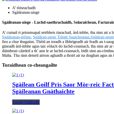
A’ tòiseachadh
Sgàileanan-uisge
Sgàileanan-uisge - Luchd-saothrachaidh, Solaraichean, Factarai
A’ cumail ri prionnsapal seirbheis riarachail, àrd-inbhe, tha sinn air a
Sgàileanan-grèine
,
Sgàilean-uisge Tràigh Suaicheantas
,
Sgàilean-uisge 
fios a chur thugainn. Thèid an toradh a lìbhrigeadh air feadh an t-sao
gineadh àrd-inbhe agus taic eòlach do luchd-ceannach, tha sinn air ar 
dàimhean càirdeil a th’ ann le ar luchd-ceannach, bidh sinn an-còmhna
Malta. Tha sinn deiseil airson aghaidh a thoirt air na draghan agus a
Toraidhean co-cheangailte
Sgàilean Goilf Prìs Saor Mòr-reic Fa
Sgàileanan Gnàthaichte
Leugh Tuilleadh