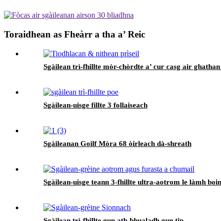
Toraidhean as Fheàrr a tha a’ Reic
Sgàilean trì-fhillte mòr-chòrdte a’ cur casg air ghatha
Sgàilean-uisge fillte 3 follaiseach
Sgàileanan Goilf Mòra 68 òirleach dà-shreath
Sgàilean-uisge teann 3-fhillte ultra-aotrom le làmh boi
Sgàilean trì-fhillte gun ath-bhualadh gun tip