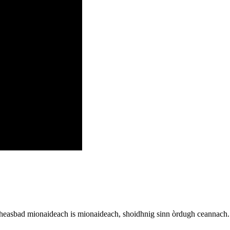
 dheasbad mionaideach is mionaideach, shoidhnig sinn òrdugh ceannach