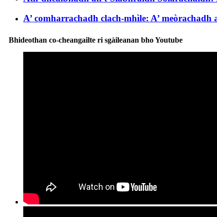
A’ comharrachadh clach-mhìle: A’ meòrachadh a
Bhideothan co-cheangailte ri sgàileanan bho Youtube