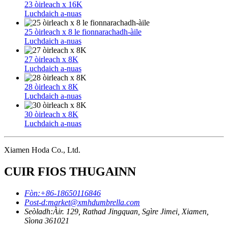
23 òirleach x 16K
Luchdaich a-nuas
25 òirleach x 8 le fionnarachadh-àile
Luchdaich a-nuas
27 òirleach x 8K
Luchdaich a-nuas
28 òirleach x 8K
Luchdaich a-nuas
30 òirleach x 8K
Luchdaich a-nuas
Xiamen Hoda Co., Ltd.
CUIR FIOS THUGAINN
Fòn:
+86-18650116846
Post-d:
market@xmhdumbrella.com
Seòladh:
Àir. 129, Rathad Jingquan, Sgìre Jimei, Xiamen,
Sìona 361021