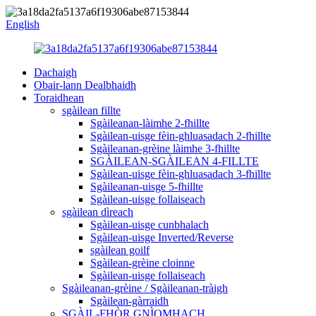
English
Dachaigh
Obair-lann Dealbhaidh
Toraidhean
sgàilean fillte
Sgàileanan-làimhe 2-fhillte
Sgàilean-uisge fèin-ghluasadach 2-fhillte
Sgàileanan-grèine làimhe 3-fhillte
SGÀILEAN-SGÀILEAN 4-FILLTE
Sgàilean-uisge fèin-ghluasadach 3-fhillte
Sgàileanan-uisge 5-fhillte
Sgàilean-uisge follaiseach
sgàilean dìreach
Sgàilean-uisge cunbhalach
Sgàilean-uisge Inverted/Reverse
sgàilean goilf
Sgàilean-grèine cloinne
Sgàilean-uisge follaiseach
Sgàileanan-grèine / Sgàileanan-tràigh
Sgàilean-gàrraidh
SGÀIL-FHÒR GNÌOMHACH