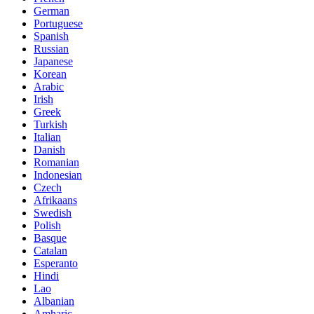
German
Portuguese
Spanish
Russian
Japanese
Korean
Arabic
Irish
Greek
Turkish
Italian
Danish
Romanian
Indonesian
Czech
Afrikaans
Swedish
Polish
Basque
Catalan
Esperanto
Hindi
Lao
Albanian
Amharic