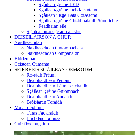
Sgàilean-grèine LED
Sgàilean-grèine luchd-leantainn
Sgàilean-uisge Bata Coiseachd
Sgàilean-grèine Clò-bhualaidh Sònraichte
Feadhainn eile
Sgàileanan-uisge ann an stoc
DEISEIL AIRSON A CHUR
Naidheachdan
Naidheachdan Gnìomhachais
Naidheachdan Companaidh
Bhideothan
Ceistean Cumanta
SEIRBHEIS SGÀILEAN OEM&ODM
Ro-ràdh Frèam
Dealbhaidhean Peutant
Dealbhaidhean Làimhseachaidh
Sgàilean-grèine Gnìomhach
Dealbhaidhean Aodaich
Bròisiaran Toraidh
Mu ar deidhinn
Turas Factaraidh
Luchdaich a-nuas
Cuir fios thugainn