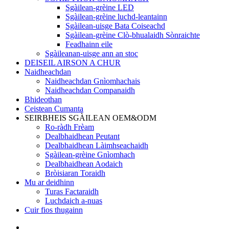
Sgàilean-grèine LED
Sgàilean-grèine luchd-leantainn
Sgàilean-uisge Bata Coiseachd
Sgàilean-grèine Clò-bhualaidh Sònraichte
Feadhainn eile
Sgàileanan-uisge ann an stoc
DEISEIL AIRSON A CHUR
Naidheachdan
Naidheachdan Gnìomhachais
Naidheachdan Companaidh
Bhideothan
Ceistean Cumanta
SEIRBHEIS SGÀILEAN OEM&ODM
Ro-ràdh Frèam
Dealbhaidhean Peutant
Dealbhaidhean Làimhseachaidh
Sgàilean-grèine Gnìomhach
Dealbhaidhean Aodaich
Bròisiaran Toraidh
Mu ar deidhinn
Turas Factaraidh
Luchdaich a-nuas
Cuir fios thugainn