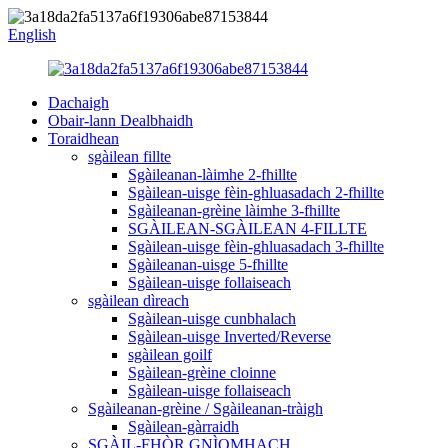
English
Dachaigh
Obair-lann Dealbhaidh
Toraidhean
sgàilean fillte
Sgàileanan-làimhe 2-fhillte
Sgàilean-uisge fèin-ghluasadach 2-fhillte
Sgàileanan-grèine làimhe 3-fhillte
SGÀILEAN-SGÀILEAN 4-FILLTE
Sgàilean-uisge fèin-ghluasadach 3-fhillte
Sgàileanan-uisge 5-fhillte
Sgàilean-uisge follaiseach
sgàilean dìreach
Sgàilean-uisge cunbhalach
Sgàilean-uisge Inverted/Reverse
sgàilean goilf
Sgàilean-grèine cloinne
Sgàilean-uisge follaiseach
Sgàileanan-grèine / Sgàileanan-tràigh
Sgàilean-gàrraidh
SGÀIL-FHÒR GNÌOMHACH