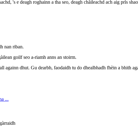
achd, 's e deagh roghainn a tha seo, deagh chàileachd ach aig prìs shao
dh nan riban.
gàilean goilf seo a-riamh anns an stoirm.
all againn dhut. Gu dearbh, faodaidh tu do dhealbhadh fhèin a bhith ag
 gàrraidh