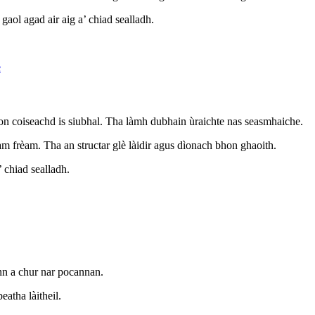
aol agad air aig a’ chiad sealladh.
son coiseachd is siubhal. Tha làmh dubhain ùraichte nas seasmhaiche.
m frèam. Tha an structar glè làidir agus dìonach bhon ghaoith.
 chiad sealladh.
inn a chur nar pocannan.
eatha làitheil.