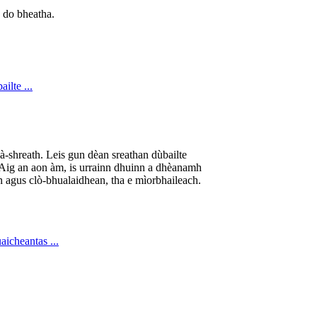
s do bheatha.
dà-shreath. Leis gun dèan sreathan dùbailte
. Aig an aon àm, is urrainn dhuinn a dhèanamh
n agus clò-bhualaidhean, tha e mìorbhaileach.