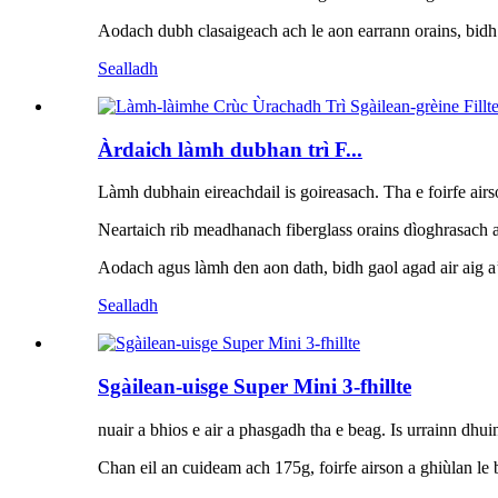
Aodach dubh clasaigeach ach le aon earrann orains, bidh g
Sealladh
Àrdaich làmh dubhan trì F...
Làmh dubhain eireachdail is goireasach. Tha e foirfe air
Neartaich rib meadhanach fiberglass orains dìoghrasach a
Aodach agus làmh den aon dath, bidh gaol agad air aig a’
Sealladh
Sgàilean-uisge Super Mini 3-fhillte
nuair a bhios e air a phasgadh tha e beag. Is urrainn dhu
Chan eil an cuideam ach 175g, foirfe airson a ghiùlan le b