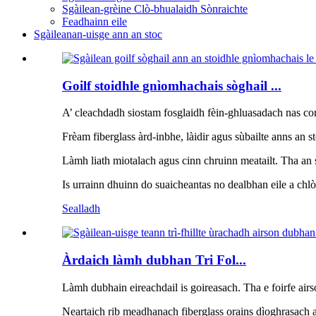
Sgàilean-grèine Clò-bhualaidh Sònraichte
Feadhainn eile
Sgàileanan-uisge ann an stoc
Goilf stoidhle gnìomhachais sòghail ...
A’ cleachdadh siostam fosglaidh fèin-ghluasadach nas comh
Frèam fiberglass àrd-inbhe, làidir agus sùbailte anns an s
Làmh liath miotalach agus cinn chruinn meatailt. Tha an s
Is urrainn dhuinn do suaicheantas no dealbhan eile a chlò
Sealladh
Àrdaich làmh dubhan Tri Fol...
Làmh dubhain eireachdail is goireasach. Tha e foirfe air
Neartaich rib meadhanach fiberglass orains dìoghrasach a