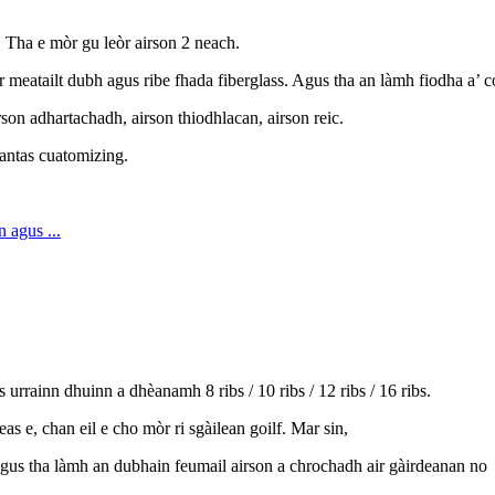
. Tha e mòr gu leòr airson 2 neach.
ir meatailt dubh agus ribe fhada fiberglass. Agus tha an làmh fiodha a’
rson adhartachadh, airson thiodhlacan, airson reic.
antas cuatomizing.
urrainn dhuinn a dhèanamh 8 ribs / 10 ribs / 12 ribs / 16 ribs.
s e, chan eil e cho mòr ri sgàilean goilf. Mar sin,
 Agus tha làmh an dubhain feumail airson a chrochadh air gàirdeanan no