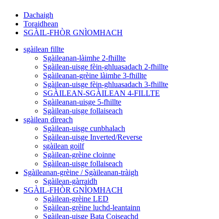
Dachaigh
Toraidhean
SGÀIL-FHÒR GNÌOMHACH
sgàilean fillte
Sgàileanan-làimhe 2-fhillte
Sgàilean-uisge fèin-ghluasadach 2-fhillte
Sgàileanan-grèine làimhe 3-fhillte
Sgàilean-uisge fèin-ghluasadach 3-fhillte
SGÀILEAN-SGÀILEAN 4-FILLTE
Sgàileanan-uisge 5-fhillte
Sgàilean-uisge follaiseach
sgàilean dìreach
Sgàilean-uisge cunbhalach
Sgàilean-uisge Inverted/Reverse
sgàilean goilf
Sgàilean-grèine cloinne
Sgàilean-uisge follaiseach
Sgàileanan-grèine / Sgàileanan-tràigh
Sgàilean-gàrraidh
SGÀIL-FHÒR GNÌOMHACH
Sgàilean-grèine LED
Sgàilean-grèine luchd-leantainn
Sgàilean-uisge Bata Coiseachd