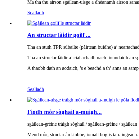
Ma tha thu airson sgàilean-uisge a dhèanamh airson sanas
Sealladh
An structar làidir goilf ...
Tha an stuth TPR sùbailte (pàirtean buidhe) a’ neartacha
Tha an structar làidir a’ ciallachadh nach tionndaidh an s
A thaobh dath an aodaich, ’s e beachd a th’ anns an samp
Sealladh
Fiodh mòr sòghail a-muigh...
sgàilean-grèine tràigh sòghail / sgàilean-grèine / sgàilean
Meud mòr, structar àrd-inbhe, iomall bog is tarraingeach.