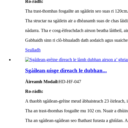
Ro-ràdh:
Tha trast-thomhas fosgailte an sgàilein seo suas ri 120cm
Tha structar na sgàilein air a dhèanamh suas de chas làid
nàdarra. Tha e cosg-èifeachdach airson beatha làitheil, ai
Gabhaidh sinn ri clò-bhualadh dath aodaich agus suaiche
Sealladh
Sgàilean-uisge dìreach le dubhan...
Àireamh Modail:
HD-HF-047
Ro-ràdh:
A thaobh sgàilean-grèine meud àbhaisteach 23 òirleach, is 
Tha an trast-thomhas fosgailte mu 102 cm. Nuair a dhùinea
Tha an sgàilean-sgàilean seo fhathast furasta a ghiùlan.