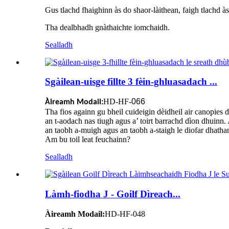
Gus tlachd fhaighinn às do shaor-làithean, faigh tlachd à
Tha dealbhadh gnàthaichte iomchaidh.
Sealladh
Sgàilean-uisge fillte 3 fèin-ghluasadach ...
HD-HF-
066
Àireamh Modail:
Tha fios againn gu bheil cuideigin dèidheil air canopies 
an t-aodach nas tiugh agus a’ toirt barrachd dìon dhuinn
an taobh a-muigh agus an taobh a-staigh le diofar dhatha
Am bu toil leat feuchainn?
Sealladh
Làmh-fiodha J - Goilf Dìreach...
Àireamh Modail:
HD-HF-048