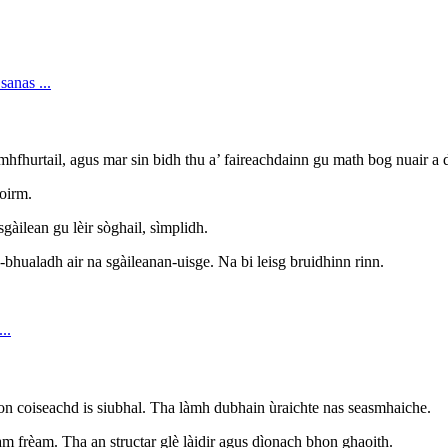
fhurtail, agus mar sin bidh thu a’ faireachdainn gu math bog nuair a dh
toirm.
gàilean gu lèir sòghail, sìmplidh.
-bhualadh air na sgàileanan-uisge. Na bi leisg bruidhinn rinn.
son coiseachd is siubhal. Tha làmh dubhain ùraichte nas seasmhaiche.
m frèam. Tha an structar glè làidir agus dìonach bhon ghaoith.