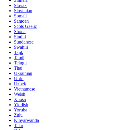
Sinhala
Slovak
Slovenian
Somali
Samoan
Scots Gaelic
Shona
Sindhi
Sundanese
Swahili
Tajik
Tamil
Telugu
Thai
Ukrainian
Urdu
Uzbek
Vietnamese
Welsh
Xhosa
Yiddish
Yoruba
Zulu
Kinyarwanda
Tatar