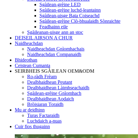
Sgàilean-grèine LED
Sgàilean-grèine luchd-leantainn
Sgàilean-uisge Bata Coiseachd
Sgàilean-grèine Clò-bhualaidh Sònraichte
Feadhainn eile
Sgàileanan-uisge ann an stoc
DEISEIL AIRSON A CHUR
Naidheachdan
Naidheachdan Gnìomhachais
Naidheachdan Companaidh
Bhideothan
Ceistean Cumanta
SEIRBHEIS SGÀILEAN OEM&ODM
Ro-ràdh Frèam
Dealbhaidhean Peutant
Dealbhaidhean Làimhseachaidh
Sgàilean-grèine Gnìomhach
Dealbhaidhean Aodaich
Bròisiaran Toraidh
Mu ar deidhinn
Turas Factaraidh
Luchdaich a-nuas
Cuir fios thugainn