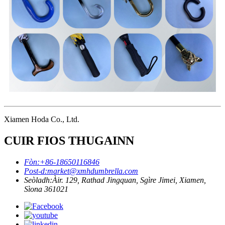
Xiamen Hoda Co., Ltd.
CUIR FIOS THUGAINN
Fòn:
+86-18650116846
Post-d:
market@xmhdumbrella.com
Seòladh:
Àir. 129, Rathad Jingquan, Sgìre Jimei, Xiamen,
Sìona 361021