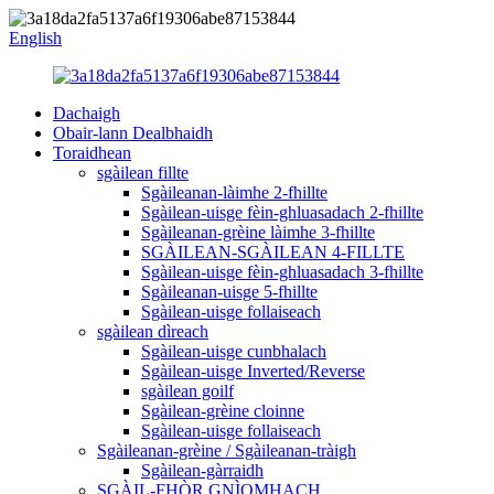
English
Dachaigh
Obair-lann Dealbhaidh
Toraidhean
sgàilean fillte
Sgàileanan-làimhe 2-fhillte
Sgàilean-uisge fèin-ghluasadach 2-fhillte
Sgàileanan-grèine làimhe 3-fhillte
SGÀILEAN-SGÀILEAN 4-FILLTE
Sgàilean-uisge fèin-ghluasadach 3-fhillte
Sgàileanan-uisge 5-fhillte
Sgàilean-uisge follaiseach
sgàilean dìreach
Sgàilean-uisge cunbhalach
Sgàilean-uisge Inverted/Reverse
sgàilean goilf
Sgàilean-grèine cloinne
Sgàilean-uisge follaiseach
Sgàileanan-grèine / Sgàileanan-tràigh
Sgàilean-gàrraidh
SGÀIL-FHÒR GNÌOMHACH