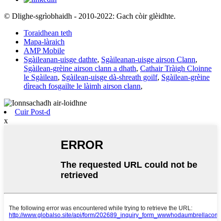
© Dlighe-sgrìobhaidh - 2010-2022: Gach còir glèidhte.
Toraidhean teth
Mapa-làraich
AMP Mobile
Sgàileanan-uisge dathte
,
Sgàileanan-uisge airson Clann
,
Sgàilean-grèine airson clann a dhath
,
Cathair Tràigh Cloinne
le Sgàilean
,
Sgàilean-uisge dà-shreath goilf
,
Sgàilean-grèine
dìreach fosgailte le làimh airson clann
,
Cuir Post-d
x