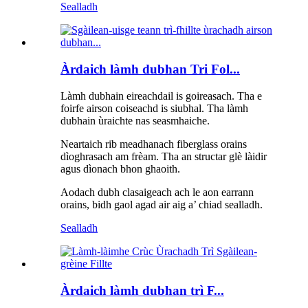
Sealladh
Àrdaich làmh dubhan Tri Fol...
Làmh dubhain eireachdail is goireasach. Tha e
foirfe airson coiseachd is siubhal. Tha làmh
dubhain ùraichte nas seasmhaiche.
Neartaich rib meadhanach fiberglass orains
dìoghrasach am frèam. Tha an structar glè làidir
agus dìonach bhon ghaoith.
Aodach dubh clasaigeach ach le aon earrann
orains, bidh gaol agad air aig a’ chiad sealladh.
Sealladh
Àrdaich làmh dubhan trì F...