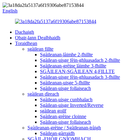
English
Dachaigh
Obair-lann Dealbhaidh
Toraidhean
sgàilean fillte
Sgàileanan-làimhe 2-fhillte
Sgàilean-uisge fèin-ghluasadach 2-fhillte
Sgàileanan-grèine làimhe 3-fhillte
SGÀILEAN-SGÀILEAN 4-FILLTE
Sgàilean-uisge fèin-ghluasadach 3-fhillte
Sgàileanan-uisge 5-fhillte
Sgàilean-uisge follaiseach
sgàilean dìreach
Sgàilean-uisge cunbhalach
Sgàilean-uisge Inverted/Reverse
sgàilean goilf
Sgàilean-grèine cloinne
Sgàilean-uisge follaiseach
Sgàileanan-grèine / Sgàileanan-tràigh
Sgàilean-gàrraidh
SGÀIL-FHÒR GNÌOMHACH