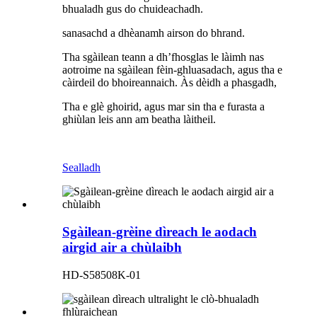
bhualadh gus do chuideachadh.
sanasachd a dhèanamh airson do bhrand.
Tha sgàilean teann a dh’fhosglas le làimh nas
aotroime na sgàilean fèin-ghluasadach, agus tha e
càirdeil do bhoireannaich. Às dèidh a phasgadh,
Tha e glè ghoirid, agus mar sin tha e furasta a
ghiùlan leis ann am beatha làitheil.
Sealladh
Sgàilean-grèine dìreach le aodach
airgid air a chùlaibh
HD-S58508K-01