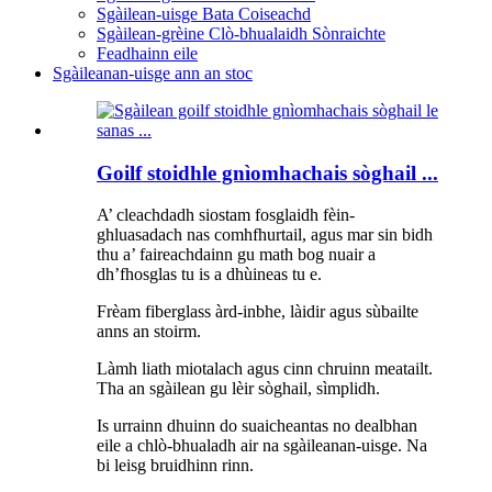
Sgàilean-uisge Bata Coiseachd
Sgàilean-grèine Clò-bhualaidh Sònraichte
Feadhainn eile
Sgàileanan-uisge ann an stoc
Goilf stoidhle gnìomhachais sòghail ...
A’ cleachdadh siostam fosglaidh fèin-
ghluasadach nas comhfhurtail, agus mar sin bidh
thu a’ faireachdainn gu math bog nuair a
dh’fhosglas tu is a dhùineas tu e.
Frèam fiberglass àrd-inbhe, làidir agus sùbailte
anns an stoirm.
Làmh liath miotalach agus cinn chruinn meatailt.
Tha an sgàilean gu lèir sòghail, sìmplidh.
Is urrainn dhuinn do suaicheantas no dealbhan
eile a chlò-bhualadh air na sgàileanan-uisge. Na
bi leisg bruidhinn rinn.