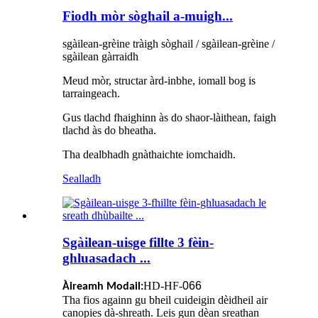
Fiodh mòr sòghail a-muigh...
sgàilean-grèine tràigh sòghail / sgàilean-grèine /
sgàilean gàrraidh
Meud mòr, structar àrd-inbhe, iomall bog is
tarraingeach.
Gus tlachd fhaighinn às do shaor-làithean, faigh
tlachd às do bheatha.
Tha dealbhadh gnàthaichte iomchaidh.
Sealladh
Sgàilean-uisge fillte 3 fèin-
ghluasadach ...
HD-HF-
066
Àireamh Modail:
Tha fios againn gu bheil cuideigin dèidheil air
canopies dà-shreath. Leis gun dèan sreathan