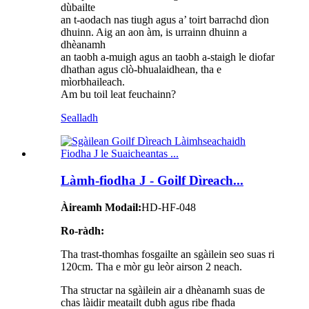
dùbailte
an t-aodach nas tiugh agus a’ toirt barrachd dìon
dhuinn. Aig an aon àm, is urrainn dhuinn a
dhèanamh
an taobh a-muigh agus an taobh a-staigh le diofar
dhathan agus clò-bhualaidhean, tha e
mìorbhaileach.
Am bu toil leat feuchainn?
Sealladh
Làmh-fiodha J - Goilf Dìreach...
Àireamh Modail:
HD-HF-048
Ro-ràdh:
Tha trast-thomhas fosgailte an sgàilein seo suas ri
120cm. Tha e mòr gu leòr airson 2 neach.
Tha structar na sgàilein air a dhèanamh suas de
chas làidir meatailt dubh agus ribe fhada