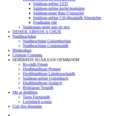
Sgàilean-grèine LED
Sgàilean-grèine luchd-leantainn
Sgàilean-uisge Bata Coiseachd
Sgàilean-grèine Clò-bhualaidh Sònraichte
Feadhainn eile
Sgàileanan-uisge ann an stoc
DEISEIL AIRSON A CHUR
Naidheachdan
Naidheachdan Gnìomhachais
Naidheachdan Companaidh
Bhideothan
Ceistean Cumanta
SEIRBHEIS SGÀILEAN OEM&ODM
Ro-ràdh Frèam
Dealbhaidhean Peutant
Dealbhaidhean Làimhseachaidh
Sgàilean-grèine Gnìomhach
Dealbhaidhean Aodaich
Bròisiaran Toraidh
Mu ar deidhinn
Turas Factaraidh
Luchdaich a-nuas
Cuir fios thugainn