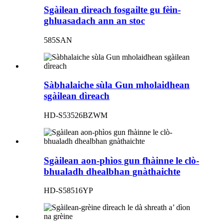
Sgàilean dìreach fosgailte gu fèin-
ghluasadach ann an stoc
585SAN
Sàbhalaiche sùla Gun mholaidhean
sgàilean dìreach
HD-S53526BZWM
Sgàilean aon-phìos gun fhàinne le clò-
bhualadh dhealbhan gnàthaichte
HD-S58516YP