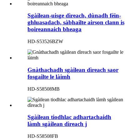
Sgàilean-uisge dìreach, dùnadh fèin-
ghluasadach, sàbhailte airson clann is
boireannaich bheaga
HD-S53526BZW
Gnàthachadh sgàilean dìreach saor
fosgailte le làimh
HD-S58508MB
Sgàilean tiodhlac adhartachaidh
làmh sgàilean dìreach j
HD-S58508FB