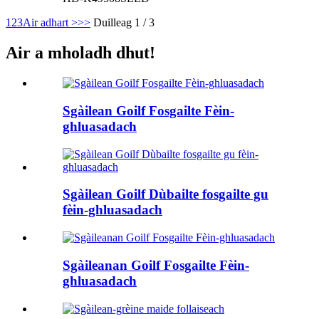
1
2
3
Air adhart >
>>
Duilleag 1 / 3
Air a mholadh dhut!
Sgàilean Goilf Fosgailte Fèin-
ghluasadach
Sgàilean Goilf Dùbailte fosgailte gu
fèin-ghluasadach
Sgàileanan Goilf Fosgailte Fèin-
ghluasadach