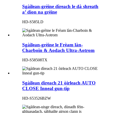
Sgàilean-grèine dìreach le dà shreath
a’ dìon na grèine
HD-S585LD
Sgàilean-grèine le Frèam làn-
Charboin & Aodach Ultra-Aotrom
HD-S58508TX
Sgàilean dìreach 21 òirleach AUTO
CLOSE Inneal gun-tip
HD-S53526BZW