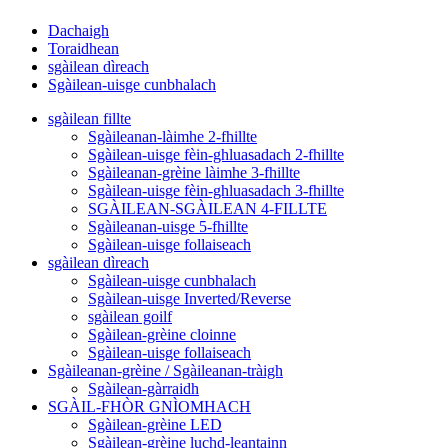
Dachaigh
Toraidhean
sgàilean dìreach
Sgàilean-uisge cunbhalach
sgàilean fillte
Sgàileanan-làimhe 2-fhillte
Sgàilean-uisge fèin-ghluasadach 2-fhillte
Sgàileanan-grèine làimhe 3-fhillte
Sgàilean-uisge fèin-ghluasadach 3-fhillte
SGÀILEAN-SGÀILEAN 4-FILLTE
Sgàileanan-uisge 5-fhillte
Sgàilean-uisge follaiseach
sgàilean dìreach
Sgàilean-uisge cunbhalach
Sgàilean-uisge Inverted/Reverse
sgàilean goilf
Sgàilean-grèine cloinne
Sgàilean-uisge follaiseach
Sgàileanan-grèine / Sgàileanan-tràigh
Sgàilean-gàrraidh
SGÀIL-FHÒR GNÌOMHACH
Sgàilean-grèine LED
Sgàilean-grèine luchd-leantainn