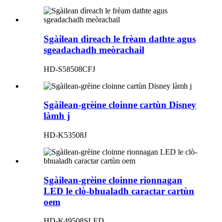
Sgàilean dìreach le frèam dathte agus
sgeadachadh meòrachail
HD-S58508CFJ
Sgàilean-grèine cloinne cartùn Disney
làmh j
HD-K53508J
Sgàilean-grèine cloinne rionnagan
LED le clò-bhualadh caractar cartùn
oem
HD-K49508SLED