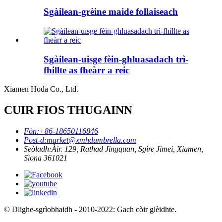
Sgàilean-grèine maide follaiseach
Sgàilean-uisge fèin-ghluasadach trì-
fhillte as fheàrr a reic
Xiamen Hoda Co., Ltd.
CUIR FIOS THUGAINN
Fòn:
+86-18650116846
Post-d:
market@xmhdumbrella.com
Seòladh:
Àir. 129, Rathad Jingquan, Sgìre Jimei, Xiamen,
Sìona 361021
© Dlighe-sgrìobhaidh - 2010-2022: Gach còir glèidhte.