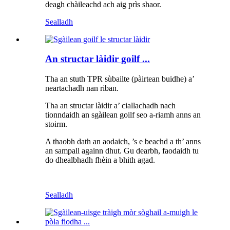
deagh chàileachd ach aig prìs shaor.
Sealladh
An structar làidir goilf ...
Tha an stuth TPR sùbailte (pàirtean buidhe) a’
neartachadh nan riban.
Tha an structar làidir a’ ciallachadh nach
tionndaidh an sgàilean goilf seo a-riamh anns an
stoirm.
A thaobh dath an aodaich, ’s e beachd a th’ anns
an sampall againn dhut. Gu dearbh, faodaidh tu
do dhealbhadh fhèin a bhith agad.
Sealladh