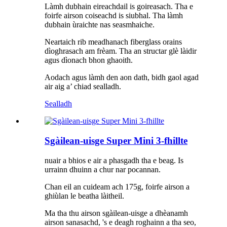
Làmh dubhain eireachdail is goireasach. Tha e
foirfe airson coiseachd is siubhal. Tha làmh
dubhain ùraichte nas seasmhaiche.
Neartaich rib meadhanach fiberglass orains
dìoghrasach am frèam. Tha an structar glè làidir
agus dìonach bhon ghaoith.
Aodach agus làmh den aon dath, bidh gaol agad
air aig a’ chiad sealladh.
Sealladh
Sgàilean-uisge Super Mini 3-fhillte
nuair a bhios e air a phasgadh tha e beag. Is
urrainn dhuinn a chur nar pocannan.
Chan eil an cuideam ach 175g, foirfe airson a
ghiùlan le beatha làitheil.
Ma tha thu airson sgàilean-uisge a dhèanamh
airson sanasachd, 's e deagh roghainn a tha seo,