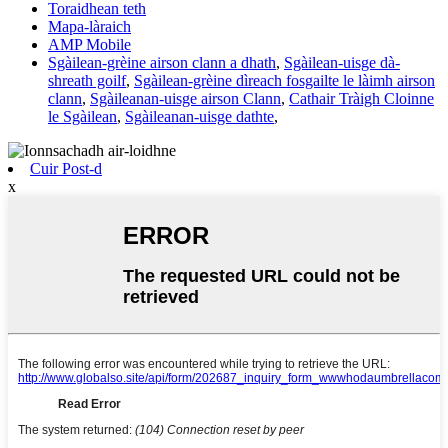
Toraidhean teth
Mapa-làraich
AMP Mobile
Sgàilean-grèine airson clann a dhath
,
Sgàilean-uisge dà-
shreath goilf
,
Sgàilean-grèine dìreach fosgailte le làimh airson
clann
,
Sgàileanan-uisge airson Clann
,
Cathair Tràigh Cloinne
le Sgàilean
,
Sgàileanan-uisge dathte
,
Cuir Post-d
x