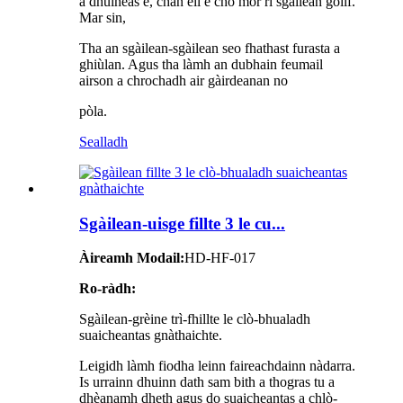
a dhùineas e, chan eil e cho mòr ri sgàilean goilf.
Mar sin,
Tha an sgàilean-sgàilean seo fhathast furasta a
ghiùlan. Agus tha làmh an dubhain feumail
airson a chrochadh air gàirdeanan no
pòla.
Sealladh
Sgàilean-uisge fillte 3 le cu...
Àireamh Modail:
HD-HF-017
Ro-ràdh:
Sgàilean-grèine trì-fhillte le clò-bhualadh
suaicheantas gnàthaichte.
Leigidh làmh fiodha leinn faireachdainn nàdarra.
Is urrainn dhuinn dath sam bith a thogras tu a
dhèanamh dheth agus do suaicheantas a chlò-