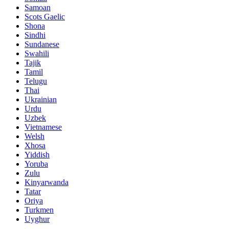
Samoan
Scots Gaelic
Shona
Sindhi
Sundanese
Swahili
Tajik
Tamil
Telugu
Thai
Ukrainian
Urdu
Uzbek
Vietnamese
Welsh
Xhosa
Yiddish
Yoruba
Zulu
Kinyarwanda
Tatar
Oriya
Turkmen
Uyghur