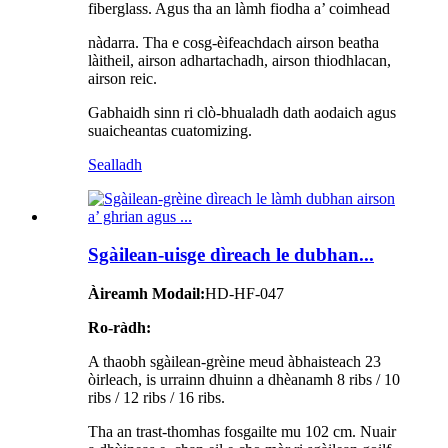
fiberglass. Agus tha an làmh fiodha a’ coimhead
nàdarra. Tha e cosg-èifeachdach airson beatha
làitheil, airson adhartachadh, airson thiodhlacan,
airson reic.
Gabhaidh sinn ri clò-bhualadh dath aodaich agus
suaicheantas cuatomizing.
Sealladh
Sgàilean-uisge dìreach le dubhan...
Àireamh Modail:
HD-HF-047
Ro-ràdh:
A thaobh sgàilean-grèine meud àbhaisteach 23
òirleach, is urrainn dhuinn a dhèanamh 8 ribs / 10
ribs / 12 ribs / 16 ribs.
Tha an trast-thomhas fosgailte mu 102 cm. Nuair