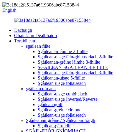
English
Dachaigh
Obair-lann Dealbhaidh
Toraidhean
sgàilean fillte
Sgàileanan-làimhe 2-fhillte
Sgàilean-uisge fèin-ghluasadach 2-fhillte
Sgàileanan-grèine làimhe 3-fhillte
SGÀILEAN-SGÀILEAN 4-FILLTE
Sgàilean-uisge fèin-ghluasadach 3-fhillte
Sgàileanan-uisge 5-fhillte
Sgàilean-uisge follaiseach
sgàilean dìreach
Sgàilean-uisge cunbhalach
Sgàilean-uisge Inverted/Reverse
sgàilean goilf
Sgàilean-grèine cloinne
Sgàilean-uisge follaiseach
Sgàileanan-grèine / Sgàileanan-tràigh
Sgàilean-gàrraidh
SGÀIL-FHÒR GNÌOMHACH