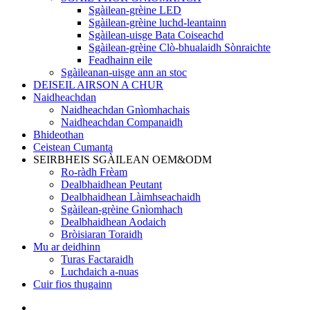
Sgàilean-grèine LED
Sgàilean-grèine luchd-leantainn
Sgàilean-uisge Bata Coiseachd
Sgàilean-grèine Clò-bhualaidh Sònraichte
Feadhainn eile
Sgàileanan-uisge ann an stoc
DEISEIL AIRSON A CHUR
Naidheachdan
Naidheachdan Gnìomhachais
Naidheachdan Companaidh
Bhideothan
Ceistean Cumanta
SEIRBHEIS SGÀILEAN OEM&ODM
Ro-ràdh Frèam
Dealbhaidhean Peutant
Dealbhaidhean Làimhseachaidh
Sgàilean-grèine Gnìomhach
Dealbhaidhean Aodaich
Bròisiaran Toraidh
Mu ar deidhinn
Turas Factaraidh
Luchdaich a-nuas
Cuir fios thugainn