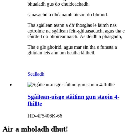
bhualadh gus do chuideachadh.
sanasachd a dhèanamh airson do bhrand.
Tha sgàilean teann a dh’fhosglas le làimh nas
aotroime na sgàilean fèin-ghluasadach, agus tha e
càirdeil do bhoireannaich. Às dèidh a phasgadh,
Tha e glè ghoirid, agus mar sin tha e furasta a
ghiùlan leis ann am beatha làitheil.
Sealladh
Sgàilean-uisge stàilinn gun staoin 4-
fhillte
HD-4F5406K-66
Air a mholadh dhut!