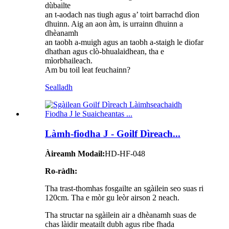
dùbailte
an t-aodach nas tiugh agus a’ toirt barrachd dìon
dhuinn. Aig an aon àm, is urrainn dhuinn a
dhèanamh
an taobh a-muigh agus an taobh a-staigh le diofar
dhathan agus clò-bhualaidhean, tha e
mìorbhaileach.
Am bu toil leat feuchainn?
Sealladh
Làmh-fiodha J - Goilf Dìreach...
Àireamh Modail:
HD-HF-048
Ro-ràdh:
Tha trast-thomhas fosgailte an sgàilein seo suas ri
120cm. Tha e mòr gu leòr airson 2 neach.
Tha structar na sgàilein air a dhèanamh suas de
chas làidir meatailt dubh agus ribe fhada