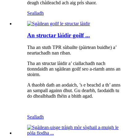
deagh chàileachd ach aig prìs shaor.
Sealladh
An structar làidir goilf ...
Tha an stuth TPR sùbailte (pàirtean buidhe) a’
neartachadh nan riban.
Tha an structar làidir a’ ciallachadh nach
tionndaidh an sgàilean goilf seo a-riamh anns an
stoirm.
A thaobh dath an aodaich, ’s e beachd a th’ anns
an sampall againn dhut. Gu dearbh, faodaidh tu
do dhealbhadh fhèin a bhith agad.
Sealladh