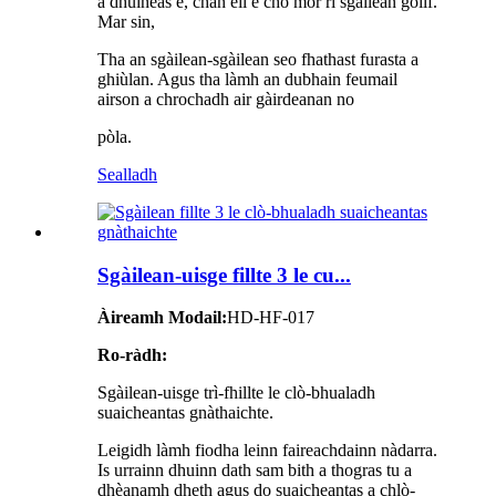
a dhùineas e, chan eil e cho mòr ri sgàilean goilf.
Mar sin,
Tha an sgàilean-sgàilean seo fhathast furasta a
ghiùlan. Agus tha làmh an dubhain feumail
airson a chrochadh air gàirdeanan no
pòla.
Sealladh
Sgàilean-uisge fillte 3 le cu...
Àireamh Modail:
HD-HF-017
Ro-ràdh:
Sgàilean-uisge trì-fhillte le clò-bhualadh
suaicheantas gnàthaichte.
Leigidh làmh fiodha leinn faireachdainn nàdarra.
Is urrainn dhuinn dath sam bith a thogras tu a
dhèanamh dheth agus do suaicheantas a chlò-