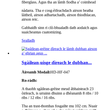
fiberglass. Agus tha an làmh fiodha a’ coimhead
nàdarra. Tha e cosg-èifeachdach airson beatha
làitheil, airson adhartachadh, airson thiodhlacan,
airson reic.
Gabhaidh sinn ri clò-bhualadh dath aodaich agus
suaicheantas cuatomizing.
Sealladh
Sgàilean-uisge dìreach le dubhan...
Àireamh Modail:
HD-HF-047
Ro-ràdh:
A thaobh sgàilean-grèine meud àbhaisteach 23
òirleach, is urrainn dhuinn a dhèanamh 8 ribs / 10
ribs / 12 ribs / 16 ribs.
Tha an trast-thomhas fosgailte mu 102 cm. Nuair