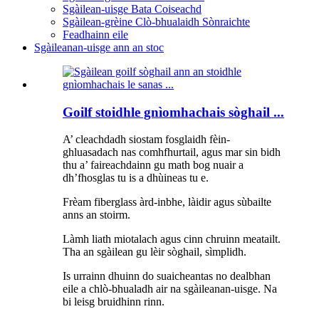
Sgàilean-uisge Bata Coiseachd
Sgàilean-grèine Clò-bhualaidh Sònraichte
Feadhainn eile
Sgàileanan-uisge ann an stoc
Goilf stoidhle gnìomhachais sòghail ...
A’ cleachdadh siostam fosglaidh fèin-
ghluasadach nas comhfhurtail, agus mar sin bidh
thu a’ faireachdainn gu math bog nuair a
dh’fhosglas tu is a dhùineas tu e.
Frèam fiberglass àrd-inbhe, làidir agus sùbailte
anns an stoirm.
Làmh liath miotalach agus cinn chruinn meatailt.
Tha an sgàilean gu lèir sòghail, sìmplidh.
Is urrainn dhuinn do suaicheantas no dealbhan
eile a chlò-bhualadh air na sgàileanan-uisge. Na
bi leisg bruidhinn rinn.