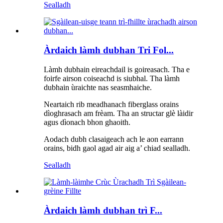
Sealladh
Àrdaich làmh dubhan Tri Fol...
Làmh dubhain eireachdail is goireasach. Tha e
foirfe airson coiseachd is siubhal. Tha làmh
dubhain ùraichte nas seasmhaiche.
Neartaich rib meadhanach fiberglass orains
dìoghrasach am frèam. Tha an structar glè làidir
agus dìonach bhon ghaoith.
Aodach dubh clasaigeach ach le aon earrann
orains, bidh gaol agad air aig a’ chiad sealladh.
Sealladh
Àrdaich làmh dubhan trì F...