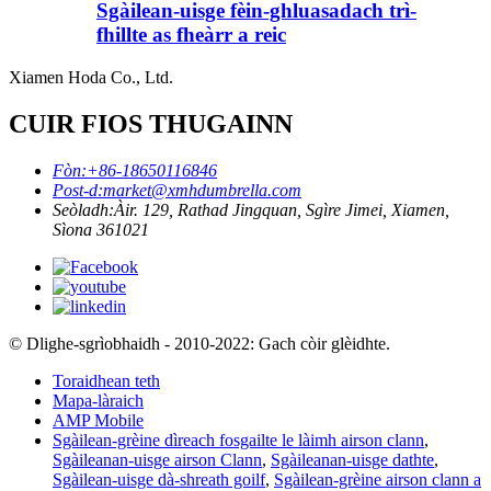
Sgàilean-uisge fèin-ghluasadach trì-
fhillte as fheàrr a reic
Xiamen Hoda Co., Ltd.
CUIR FIOS THUGAINN
Fòn:
+86-18650116846
Post-d:
market@xmhdumbrella.com
Seòladh:
Àir. 129, Rathad Jingquan, Sgìre Jimei, Xiamen,
Sìona 361021
© Dlighe-sgrìobhaidh - 2010-2022: Gach còir glèidhte.
Toraidhean teth
Mapa-làraich
AMP Mobile
Sgàilean-grèine dìreach fosgailte le làimh airson clann
,
Sgàileanan-uisge airson Clann
,
Sgàileanan-uisge dathte
,
Sgàilean-uisge dà-shreath goilf
,
Sgàilean-grèine airson clann a