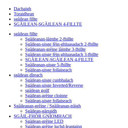
Dachaigh
Toraidhean
sgàilean fillte
SGÀILEAN-SGÀILEAN 4-FILLTE
sgàilean fillte
Sgàileanan-làimhe 2-fhillte
Sgàilean-uisge fèin-ghluasadach 2-fhillte
Sgàileanan-grèine làimhe 3-fhillte
Sgàilean-uisge fèin-ghluasadach 3-fhillte
SGÀILEAN-SGÀILEAN 4-FILLTE
Sgàileanan-uisge 5-fhillte
Sgàilean-uisge follaiseach
sgàilean dìreach
Sgàilean-uisge cunbhalach
Sgàilean-uisge Inverted/Reverse
sgàilean goilf
Sgàilean-grèine cloinne
Sgàilean-uisge follaiseach
Sgàileanan-grèine / Sgàileanan-tràigh
Sgàilean-gàrraidh
SGÀIL-FHÒR GNÌOMHACH
Sgàilean-grèine LED
Sgàilean-grèine luchd-leantainn