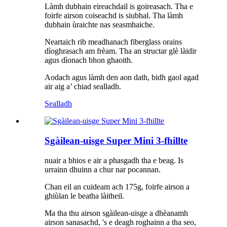
Làmh dubhain eireachdail is goireasach. Tha e
foirfe airson coiseachd is siubhal. Tha làmh
dubhain ùraichte nas seasmhaiche.
Neartaich rib meadhanach fiberglass orains
dìoghrasach am frèam. Tha an structar glè làidir
agus dìonach bhon ghaoith.
Aodach agus làmh den aon dath, bidh gaol agad
air aig a’ chiad sealladh.
Sealladh
Sgàilean-uisge Super Mini 3-fhillte
nuair a bhios e air a phasgadh tha e beag. Is
urrainn dhuinn a chur nar pocannan.
Chan eil an cuideam ach 175g, foirfe airson a
ghiùlan le beatha làitheil.
Ma tha thu airson sgàilean-uisge a dhèanamh
airson sanasachd, 's e deagh roghainn a tha seo,