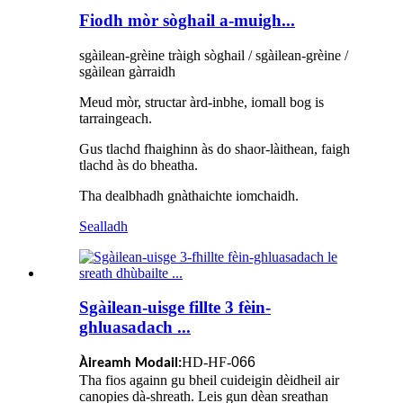
Fiodh mòr sòghail a-muigh...
sgàilean-grèine tràigh sòghail / sgàilean-grèine /
sgàilean gàrraidh
Meud mòr, structar àrd-inbhe, iomall bog is
tarraingeach.
Gus tlachd fhaighinn às do shaor-làithean, faigh
tlachd às do bheatha.
Tha dealbhadh gnàthaichte iomchaidh.
Sealladh
Sgàilean-uisge fillte 3 fèin-
ghluasadach ...
HD-HF-
066
Àireamh Modail:
Tha fios againn gu bheil cuideigin dèidheil air
canopies dà-shreath. Leis gun dèan sreathan