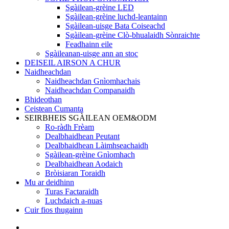
Sgàilean-grèine LED
Sgàilean-grèine luchd-leantainn
Sgàilean-uisge Bata Coiseachd
Sgàilean-grèine Clò-bhualaidh Sònraichte
Feadhainn eile
Sgàileanan-uisge ann an stoc
DEISEIL AIRSON A CHUR
Naidheachdan
Naidheachdan Gnìomhachais
Naidheachdan Companaidh
Bhideothan
Ceistean Cumanta
SEIRBHEIS SGÀILEAN OEM&ODM
Ro-ràdh Frèam
Dealbhaidhean Peutant
Dealbhaidhean Làimhseachaidh
Sgàilean-grèine Gnìomhach
Dealbhaidhean Aodaich
Bròisiaran Toraidh
Mu ar deidhinn
Turas Factaraidh
Luchdaich a-nuas
Cuir fios thugainn