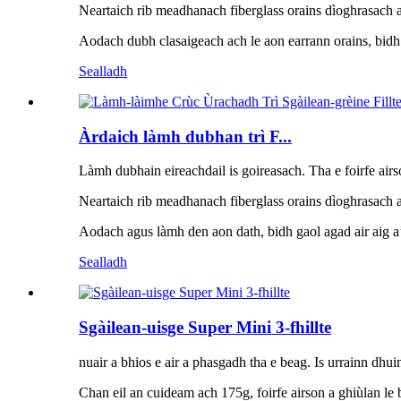
Neartaich rib meadhanach fiberglass orains dìoghrasach a
Aodach dubh clasaigeach ach le aon earrann orains, bidh g
Sealladh
Àrdaich làmh dubhan trì F...
Làmh dubhain eireachdail is goireasach. Tha e foirfe air
Neartaich rib meadhanach fiberglass orains dìoghrasach a
Aodach agus làmh den aon dath, bidh gaol agad air aig a’
Sealladh
Sgàilean-uisge Super Mini 3-fhillte
nuair a bhios e air a phasgadh tha e beag. Is urrainn dhu
Chan eil an cuideam ach 175g, foirfe airson a ghiùlan le b