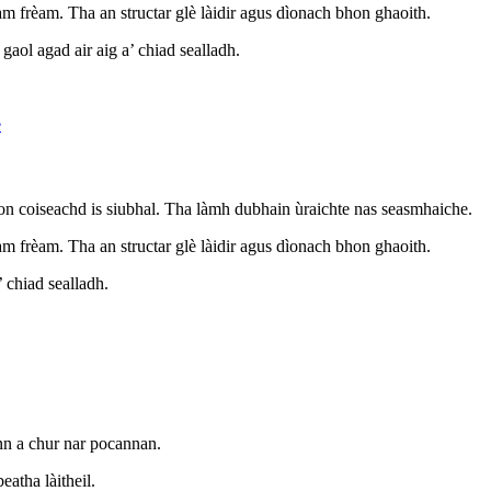
m frèam. Tha an structar glè làidir agus dìonach bhon ghaoith.
aol agad air aig a’ chiad sealladh.
son coiseachd is siubhal. Tha làmh dubhain ùraichte nas seasmhaiche.
m frèam. Tha an structar glè làidir agus dìonach bhon ghaoith.
 chiad sealladh.
inn a chur nar pocannan.
eatha làitheil.