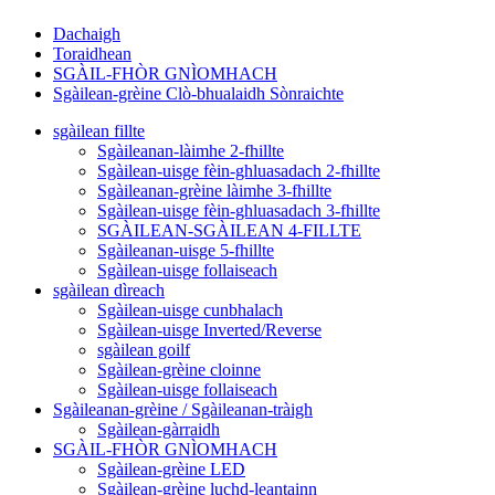
Dachaigh
Toraidhean
SGÀIL-FHÒR GNÌOMHACH
Sgàilean-grèine Clò-bhualaidh Sònraichte
sgàilean fillte
Sgàileanan-làimhe 2-fhillte
Sgàilean-uisge fèin-ghluasadach 2-fhillte
Sgàileanan-grèine làimhe 3-fhillte
Sgàilean-uisge fèin-ghluasadach 3-fhillte
SGÀILEAN-SGÀILEAN 4-FILLTE
Sgàileanan-uisge 5-fhillte
Sgàilean-uisge follaiseach
sgàilean dìreach
Sgàilean-uisge cunbhalach
Sgàilean-uisge Inverted/Reverse
sgàilean goilf
Sgàilean-grèine cloinne
Sgàilean-uisge follaiseach
Sgàileanan-grèine / Sgàileanan-tràigh
Sgàilean-gàrraidh
SGÀIL-FHÒR GNÌOMHACH
Sgàilean-grèine LED
Sgàilean-grèine luchd-leantainn