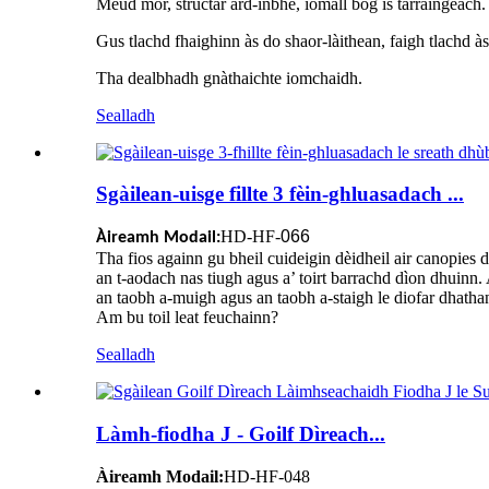
Meud mòr, structar àrd-inbhe, iomall bog is tarraingeach.
Gus tlachd fhaighinn às do shaor-làithean, faigh tlachd à
Tha dealbhadh gnàthaichte iomchaidh.
Sealladh
Sgàilean-uisge fillte 3 fèin-ghluasadach ...
HD-HF-
066
Àireamh Modail:
Tha fios againn gu bheil cuideigin dèidheil air canopies 
an t-aodach nas tiugh agus a’ toirt barrachd dìon dhuinn
an taobh a-muigh agus an taobh a-staigh le diofar dhatha
Am bu toil leat feuchainn?
Sealladh
Làmh-fiodha J - Goilf Dìreach...
Àireamh Modail:
HD-HF-048