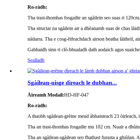
Ro-ràdh:
Tha trast-thomhas fosgailte an sgàilein seo suas ri 120cm
Tha structar na sgàilein air a dhèanamh suas de chas làid
nàdarra. Tha e cosg-èifeachdach airson beatha làitheil, ai
Gabhaidh sinn ri clò-bhualadh dath aodaich agus suaiche
Sealladh
Sgàilean-uisge dìreach le dubhan...
Àireamh Modail:
HD-HF-047
Ro-ràdh:
A thaobh sgàilean-grèine meud àbhaisteach 23 òirleach, is 
Tha an trast-thomhas fosgailte mu 102 cm. Nuair a dhùinea
Tha an sgàilean-sgàilean seo fhathast furasta a ghiùlan.