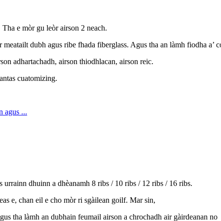
. Tha e mòr gu leòr airson 2 neach.
ir meatailt dubh agus ribe fhada fiberglass. Agus tha an làmh fiodha a’
rson adhartachadh, airson thiodhlacan, airson reic.
antas cuatomizing.
urrainn dhuinn a dhèanamh 8 ribs / 10 ribs / 12 ribs / 16 ribs.
s e, chan eil e cho mòr ri sgàilean goilf. Mar sin,
 Agus tha làmh an dubhain feumail airson a chrochadh air gàirdeanan no