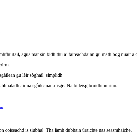
fhurtail, agus mar sin bidh thu a’ faireachdainn gu math bog nuair a dh
toirm.
gàilean gu lèir sòghail, sìmplidh.
-bhualadh air na sgàileanan-uisge. Na bi leisg bruidhinn rinn.
son coiseachd is siubhal. Tha làmh dubhain ùraichte nas seasmhaiche.