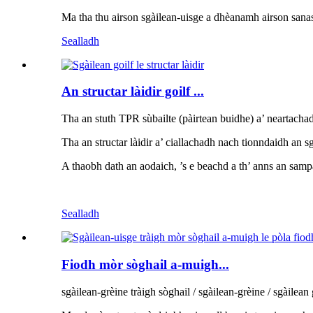
Ma tha thu airson sgàilean-uisge a dhèanamh airson sanas
Sealladh
An structar làidir goilf ...
Tha an stuth TPR sùbailte (pàirtean buidhe) a’ neartacha
Tha an structar làidir a’ ciallachadh nach tionndaidh an s
A thaobh dath an aodaich, ’s e beachd a th’ anns an samp
Sealladh
Fiodh mòr sòghail a-muigh...
sgàilean-grèine tràigh sòghail / sgàilean-grèine / sgàilean