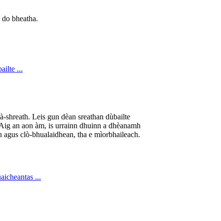
s do bheatha.
dà-shreath. Leis gun dèan sreathan dùbailte
. Aig an aon àm, is urrainn dhuinn a dhèanamh
n agus clò-bhualaidhean, tha e mìorbhaileach.