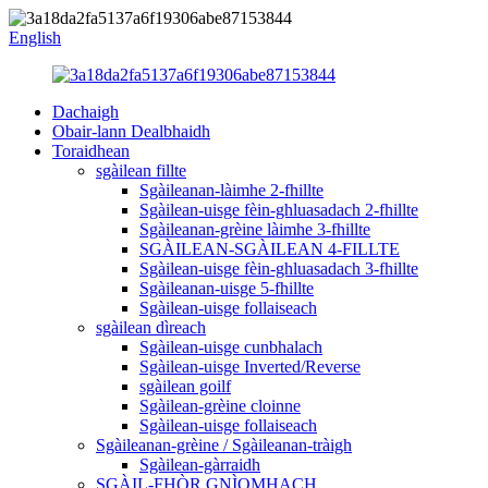
English
Dachaigh
Obair-lann Dealbhaidh
Toraidhean
sgàilean fillte
Sgàileanan-làimhe 2-fhillte
Sgàilean-uisge fèin-ghluasadach 2-fhillte
Sgàileanan-grèine làimhe 3-fhillte
SGÀILEAN-SGÀILEAN 4-FILLTE
Sgàilean-uisge fèin-ghluasadach 3-fhillte
Sgàileanan-uisge 5-fhillte
Sgàilean-uisge follaiseach
sgàilean dìreach
Sgàilean-uisge cunbhalach
Sgàilean-uisge Inverted/Reverse
sgàilean goilf
Sgàilean-grèine cloinne
Sgàilean-uisge follaiseach
Sgàileanan-grèine / Sgàileanan-tràigh
Sgàilean-gàrraidh
SGÀIL-FHÒR GNÌOMHACH