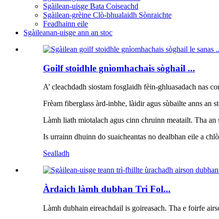
Sgàilean-uisge Bata Coiseachd
Sgàilean-grèine Clò-bhualaidh Sònraichte
Feadhainn eile
Sgàileanan-uisge ann an stoc
Goilf stoidhle gnìomhachais sòghail ...
A’ cleachdadh siostam fosglaidh fèin-ghluasadach nas comh
Frèam fiberglass àrd-inbhe, làidir agus sùbailte anns an s
Làmh liath miotalach agus cinn chruinn meatailt. Tha an s
Is urrainn dhuinn do suaicheantas no dealbhan eile a chlò
Sealladh
Àrdaich làmh dubhan Tri Fol...
Làmh dubhain eireachdail is goireasach. Tha e foirfe air