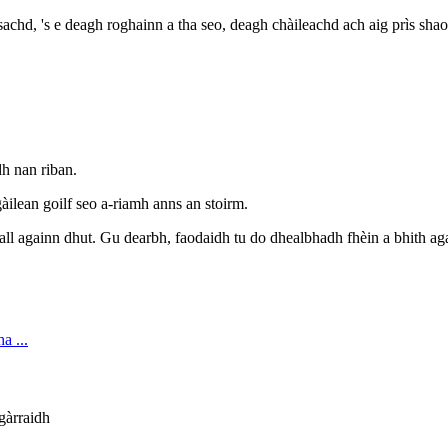
achd, 's e deagh roghainn a tha seo, deagh chàileachd ach aig prìs shao
dh nan riban.
gàilean goilf seo a-riamh anns an stoirm.
all againn dhut. Gu dearbh, faodaidh tu do dhealbhadh fhèin a bhith ag
 gàrraidh