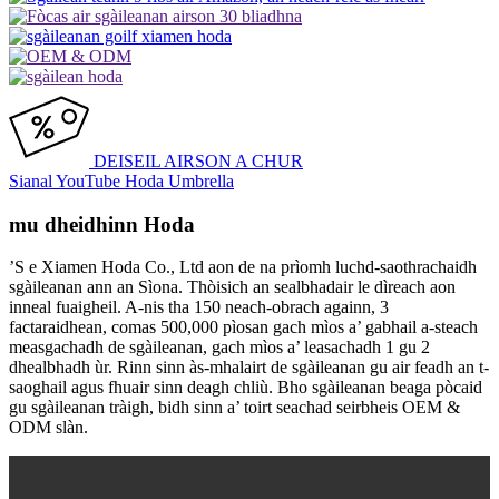
DEISEIL AIRSON A CHUR
Sianal YouTube Hoda Umbrella
mu dheidhinn Hoda
’S e Xiamen Hoda Co., Ltd aon de na prìomh luchd-saothrachaidh
sgàileanan ann an Sìona. Thòisich an sealbhadair le dìreach aon
inneal fuaigheil. A-nis tha 150 neach-obrach againn, 3
factaraidhean, comas 500,000 pìosan gach mìos a’ gabhail a-steach
measgachadh de sgàileanan, gach mìos a’ leasachadh 1 gu 2
dhealbhadh ùr. Rinn sinn às-mhalairt de sgàileanan gu air feadh an t-
saoghail agus fhuair sinn deagh chliù. Bho sgàileanan beaga pòcaid
gu sgàileanan tràigh, bidh sinn a’ toirt seachad seirbheis OEM &
ODM slàn.