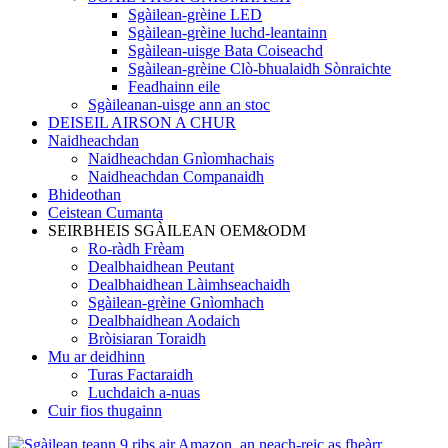
Sgàilean-grèine LED
Sgàilean-grèine luchd-leantainn
Sgàilean-uisge Bata Coiseachd
Sgàilean-grèine Clò-bhualaidh Sònraichte
Feadhainn eile
Sgàileanan-uisge ann an stoc
DEISEIL AIRSON A CHUR
Naidheachdan
Naidheachdan Gnìomhachais
Naidheachdan Companaidh
Bhideothan
Ceistean Cumanta
SEIRBHEIS SGÀILEAN OEM&ODM
Ro-ràdh Frèam
Dealbhaidhean Peutant
Dealbhaidhean Làimhseachaidh
Sgàilean-grèine Gnìomhach
Dealbhaidhean Aodaich
Bròisiaran Toraidh
Mu ar deidhinn
Turas Factaraidh
Luchdaich a-nuas
Cuir fios thugainn