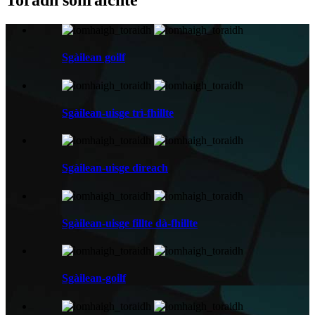
Toradh sònraichte
Sgàilean goilf
Sgàilean-uisge trì-fhillte
Sgàilean-uisge dìreach
Sgàilean-uisge fillte dà-fhillte
Sgàilean-goilf