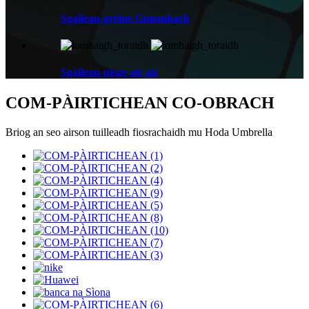
Sgàilean-grèine Gnìomhach
Sgàilean-uisge air ais
COM-PÀIRTICHEAN CO-OBRACH
Briog an seo airson tuilleadh fiosrachaidh mu Hoda Umbrella