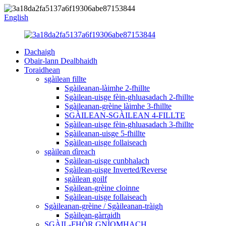
English
Dachaigh
Obair-lann Dealbhaidh
Toraidhean
sgàilean fillte
Sgàileanan-làimhe 2-fhillte
Sgàilean-uisge fèin-ghluasadach 2-fhillte
Sgàileanan-grèine làimhe 3-fhillte
SGÀILEAN-SGÀILEAN 4-FILLTE
Sgàilean-uisge fèin-ghluasadach 3-fhillte
Sgàileanan-uisge 5-fhillte
Sgàilean-uisge follaiseach
sgàilean dìreach
Sgàilean-uisge cunbhalach
Sgàilean-uisge Inverted/Reverse
sgàilean goilf
Sgàilean-grèine cloinne
Sgàilean-uisge follaiseach
Sgàileanan-grèine / Sgàileanan-tràigh
Sgàilean-gàrraidh
SGÀIL-FHÒR GNÌOMHACH