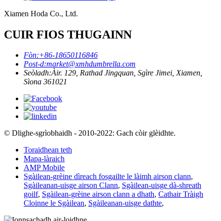
Xiamen Hoda Co., Ltd.
CUIR FIOS THUGAINN
Fòn:
+86-18650116846
Post-d:
market@xmhdumbrella.com
Seòladh:
Àir. 129, Rathad Jingquan, Sgìre Jimei, Xiamen,
Sìona 361021
© Dlighe-sgrìobhaidh - 2010-2022: Gach còir glèidhte.
Toraidhean teth
Mapa-làraich
AMP Mobile
Sgàilean-grèine dìreach fosgailte le làimh airson clann
,
Sgàileanan-uisge airson Clann
,
Sgàilean-uisge dà-shreath
goilf
,
Sgàilean-grèine airson clann a dhath
,
Cathair Tràigh
Cloinne le Sgàilean
,
Sgàileanan-uisge dathte
,