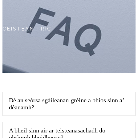
CEISTEAN TRIC
Dè an seòrsa sgàileanan-grèine a bhios sinn a’
dèanamh?
A bheil sinn air ar teisteanasachadh do
phrìomh bhuidhnean?