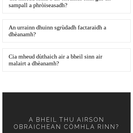
sampall a phròiseasadh?
An urrainn dhuinn sgrùdadh factaraidh a
dhèanamh?
Cia mheud dùthaich air a bheil sinn air
malairt a dhèanamh?
A BHEIL THU AIRSON
OBRAICHEAN CÒMHLA RINN?