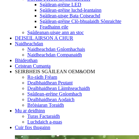
Sgàilean-grèine LED
Sgàilean-grèine luchd-leantainn
Sgàilean-uisge Bata Coiseachd
Sgàilean-grèine Clò-bhualaidh Sònraichte
Feadhainn eile
Sgàileanan-uisge ann an stoc
DEISEIL AIRSON A CHUR
Naidheachdan
Naidheachdan Gnìomhachais
Naidheachdan Companaidh
Bhideothan
Ceistean Cumanta
SEIRBHEIS SGÀILEAN OEM&ODM
Ro-ràdh Frèam
Dealbhaidhean Peutant
Dealbhaidhean Làimhseachaidh
Sgàilean-grèine Gnìomhach
Dealbhaidhean Aodaich
Bròisiaran Toraidh
Mu ar deidhinn
Turas Factaraidh
Luchdaich a-nuas
Cuir fios thugainn