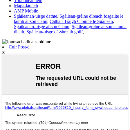
Toraidhean teth
Mapa-làraich
AMP Mobile
Sgàileanan-uisge dathte
,
Sgàilean-grèine dìreach fosgailte le
làimh airson clann
,
Cathair Tràigh Cloinne le Sgàilean
,
Sgàileanan-uisge airson Clann
,
Sgàilean-grèine airson clann a
dhath
,
Sgàilean-uisge dà-shreath goilf
,
Cuir Post-d
x