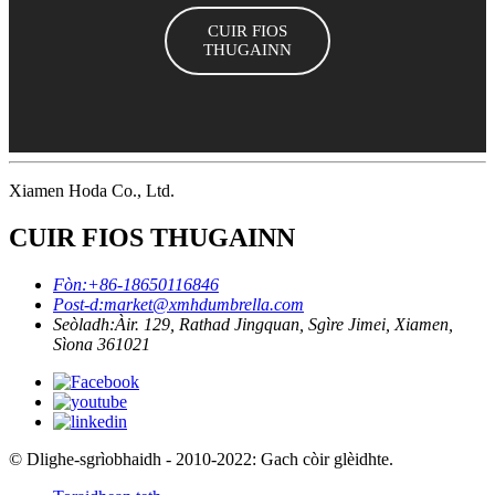
CUIR FIOS
THUGAINN
Xiamen Hoda Co., Ltd.
CUIR FIOS THUGAINN
Fòn:
+86-18650116846
Post-d:
market@xmhdumbrella.com
Seòladh:
Àir. 129, Rathad Jingquan, Sgìre Jimei, Xiamen,
Sìona 361021
© Dlighe-sgrìobhaidh - 2010-2022: Gach còir glèidhte.