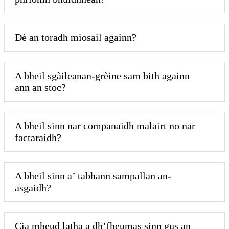
Dè an toradh mìosail againn?
A bheil sgàileanan-grèine sam bith againn
ann an stoc?
A bheil sinn nar companaidh malairt no nar
factaraidh?
A bheil sinn a’ tabhann sampallan an-
asgaidh?
Cia mheud latha a dh’fheumas sinn gus an