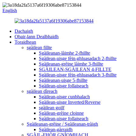
English
Dachaigh
Obair-lann Dealbhaidh
Toraidhean
sgàilean fillte
Sgàileanan-làimhe 2-fhillte
Sgàilean-uisge fèin-ghluasadach 2-fhillte
Sgàileanan-grèine làimhe 3-fhillte
SGÀILEAN-SGÀILEAN 4-FILLTE
Sgàilean-uisge fèin-ghluasadach 3-fhillte
Sgàileanan-uisge 5-fhillte
Sgàilean-uisge follaiseach
sgàilean dìreach
Sgàilean-uisge cunbhalach
Sgàilean-uisge Inverted/Reverse
sgàilean goilf
Sgàilean-grèine cloinne
Sgàilean-uisge follaiseach
Sgàileanan-grèine / Sgàileanan-tràigh
Sgàilean-gàrraidh
SGÀIL-FHÒR GNÌOMHACH