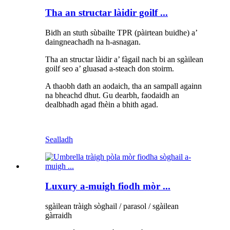
Tha an structar làidir goilf ...
Bidh an stuth sùbailte TPR (pàirtean buidhe) a’
daingneachadh na h-asnagan.
Tha an structar làidir a’ fàgail nach bi an sgàilean
goilf seo a’ gluasad a-steach don stoirm.
A thaobh dath an aodaich, tha an sampall againn
na bheachd dhut. Gu dearbh, faodaidh an
dealbhadh agad fhèin a bhith agad.
Sealladh
Luxury a-muigh fiodh mòr ...
sgàilean tràigh sòghail / parasol / sgàilean
gàrraidh