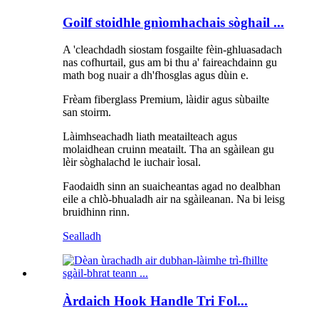
Goilf stoidhle gnìomhachais sòghail ...
A 'cleachdadh siostam fosgailte fèin-ghluasadach
nas cofhurtail, gus am bi thu a' faireachdainn gu
math bog nuair a dh'fhosglas agus dùin e.
Frèam fiberglass Premium, làidir agus sùbailte
san stoirm.
Làimhseachadh liath meatailteach agus
molaidhean cruinn meatailt. Tha an sgàilean gu
lèir sòghalachd le iuchair ìosal.
Faodaidh sinn an suaicheantas agad no dealbhan
eile a chlò-bhualadh air na sgàileanan. Na bi leisg
bruidhinn rinn.
Sealladh
Àrdaich Hook Handle Tri Fol...