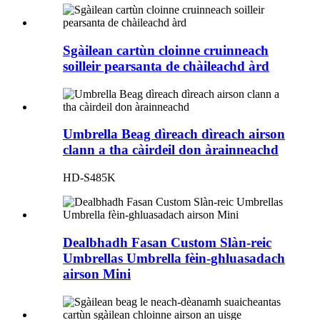
Sgàilean cartùn cloinne cruinneach
soilleir pearsanta de chàileachd àrd
Umbrella Beag dìreach dìreach airson
clann a tha càirdeil don àrainneachd
HD-S485K
Dealbhadh Fasan Custom Slàn-reic
Umbrellas Umbrella fèin-ghluasadach
airson Mini