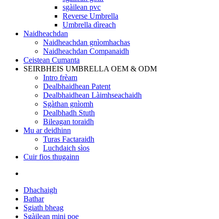
sgàilean pvc
Reverse Umbrella
Umbrella dìreach
Naidheachdan
Naidheachdan gnìomhachas
Naidheachdan Companaidh
Ceistean Cumanta
SEIRBHEIS UMBRELLA OEM & ODM
Intro frèam
Dealbhaidhean Patent
Dealbhaidhean Làimhseachaidh
Sgàthan gnìomh
Dealbhadh Stuth
Bileagan toraidh
Mu ar deidhinn
Turas Factaraidh
Luchdaich sìos
Cuir fios thugainn
Dhachaigh
Bathar
Sgiath bheag
Sgàilean mini poe