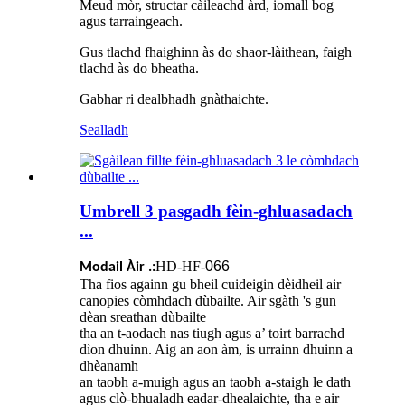
Meud mòr, structar càileachd àrd, iomall bog
agus tarraingeach.
Gus tlachd fhaighinn às do shaor-làithean, faigh
tlachd às do bheatha.
Gabhar ri dealbhadh gnàthaichte.
Sealladh
Umbrell 3 pasgadh fèin-ghluasadach
...
HD-HF-
066
Modail Àir .:
Tha fios againn gu bheil cuideigin dèidheil air
canopies còmhdach dùbailte. Air sgàth 's gun
dèan sreathan dùbailte
tha an t-aodach nas tiugh agus a’ toirt barrachd
dìon dhuinn. Aig an aon àm, is urrainn dhuinn a
dhèanamh
an taobh a-muigh agus an taobh a-staigh le dath
agus clò-bhualadh eadar-dhealaichte, tha e air