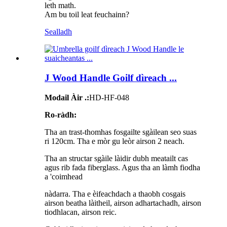
leth math.
Am bu toil leat feuchainn?
Sealladh
J Wood Handle Goilf dìreach ...
Modail Àir .:
HD-HF-048
Ro-ràdh:
Tha an trast-thomhas fosgailte sgàilean seo suas
ri 120cm. Tha e mòr gu leòr airson 2 neach.
Tha an structar sgàile làidir dubh meatailt cas
agus rib fada fiberglass. Agus tha an làmh fiodha
a 'coimhead
nàdarra. Tha e èifeachdach a thaobh cosgais
airson beatha làitheil, airson adhartachadh, airson
tiodhlacan, airson reic.