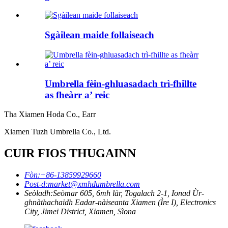
Sgàilean maide follaiseach
Umbrella fèin-ghluasadach trì-fhillte
as fheàrr a’ reic
Tha Xiamen Hoda Co., Earr
Xiamen Tuzh Umbrella Co., Ltd.
CUIR FIOS THUGAINN
Fòn:
+86-13859929660
Post-d:
market@xmhdumbrella.com
Seòladh:
Seòmar 605, 6mh làr, Togalach 2-1, Ionad Ùr-
ghnàthachaidh Eadar-nàiseanta Xiamen (Ìre I), Electronics
City, Jimei District, Xiamen, Sìona