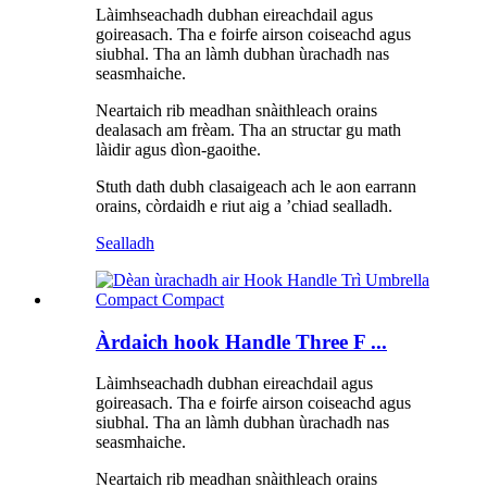
Làimhseachadh dubhan eireachdail agus
goireasach. Tha e foirfe airson coiseachd agus
siubhal. Tha an làmh dubhan ùrachadh nas
seasmhaiche.
Neartaich rib meadhan snàithleach orains
dealasach am frèam. Tha an structar gu math
làidir agus dìon-gaoithe.
Stuth dath dubh clasaigeach ach le aon earrann
orains, còrdaidh e riut aig a ’chiad sealladh.
Sealladh
Àrdaich hook Handle Three F ...
Làimhseachadh dubhan eireachdail agus
goireasach. Tha e foirfe airson coiseachd agus
siubhal. Tha an làmh dubhan ùrachadh nas
seasmhaiche.
Neartaich rib meadhan snàithleach orains