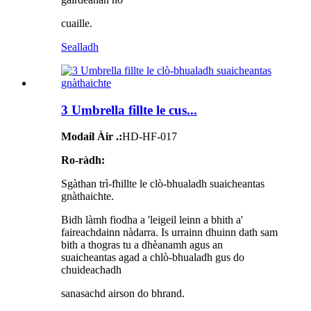
cuaille.
Sealladh
3 Umbrella fillte le cus...
Modail Àir .:
HD-HF-017
Ro-ràdh:
Sgàthan trì-fhillte le clò-bhualadh suaicheantas
gnàthaichte.
Bidh làmh fiodha a 'leigeil leinn a bhith a'
faireachdainn nàdarra. Is urrainn dhuinn dath sam
bith a thogras tu a dhèanamh agus an
suaicheantas agad a chlò-bhualadh gus do
chuideachadh
sanasachd airson do bhrand.