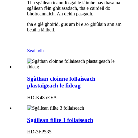
Tha sgàilean teann fosgailte làimhe nas fhasa na
sgàilean fèin-ghluasadach, tha e càirdeil do
bhoireannaich. An dèidh pasgadh,
tha e glè ghoirid, gus am bi e so-ghiùlain ann am
beatha làitheil.
Sealladh
Sgàthan cloinne follaiseach
plastaigeach le fìdeag
HD-K485EVA
Sgàilean fillte 3 follaiseach
HD-3FP535