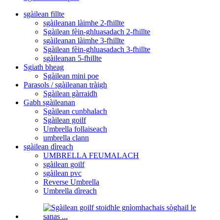
sgàilean fillte
sgàileanan làimhe 2-fhillte
Sgàilean fèin-ghluasadach 2-fhillte
sgàileanan làimhe 3-fhillte
Sgàilean fèin-ghluasadach 3-fhillte
sgàileanan 5-fhillte
Sgiath bheag
Sgàilean mini poe
Parasols / sgàileanan tràigh
Sgàilean gàrraidh
Gabh sgàileanan
Sgàilean cunbhalach
Sgàilean goilf
Umbrella follaiseach
umbrella clann
sgàilean dìreach
UMBRELLA FEUMALACH
sgàilean goilf
sgàilean pvc
Reverse Umbrella
Umbrella dìreach