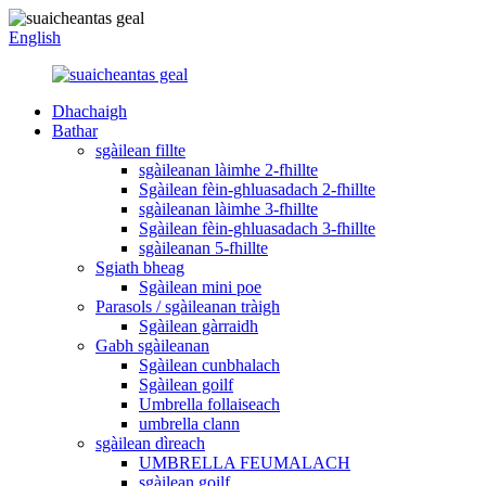
English
Dhachaigh
Bathar
sgàilean fillte
sgàileanan làimhe 2-fhillte
Sgàilean fèin-ghluasadach 2-fhillte
sgàileanan làimhe 3-fhillte
Sgàilean fèin-ghluasadach 3-fhillte
sgàileanan 5-fhillte
Sgiath bheag
Sgàilean mini poe
Parasols / sgàileanan tràigh
Sgàilean gàrraidh
Gabh sgàileanan
Sgàilean cunbhalach
Sgàilean goilf
Umbrella follaiseach
umbrella clann
sgàilean dìreach
UMBRELLA FEUMALACH
sgàilean goilf