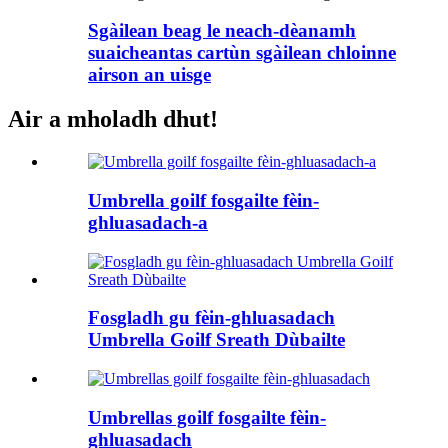
Sgàilean beag le neach-dèanamh
suaicheantas cartùn sgàilean chloinne
airson an uisge
Air a mholadh dhut!
Umbrella goilf fosgailte fèin-
ghluasadach-a
Fosgladh gu fèin-ghluasadach
Umbrella Goilf Sreath Dùbailte
Umbrellas goilf fosgailte fèin-
ghluasadach