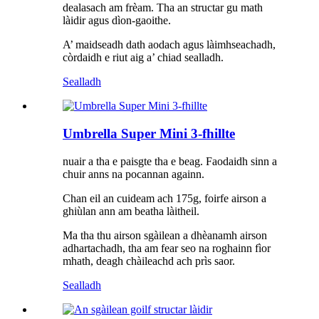
dealasach am frèam. Tha an structar gu math
làidir agus dìon-gaoithe.
A’ maidseadh dath aodach agus làimhseachadh,
còrdaidh e riut aig a’ chiad sealladh.
Sealladh
Umbrella Super Mini 3-fhillte
nuair a tha e paisgte tha e beag. Faodaidh sinn a
chuir anns na pocannan againn.
Chan eil an cuideam ach 175g, foirfe airson a
ghiùlan ann am beatha làitheil.
Ma tha thu airson sgàilean a dhèanamh airson
adhartachadh, tha am fear seo na roghainn fìor
mhath, deagh chàileachd ach prìs saor.
Sealladh