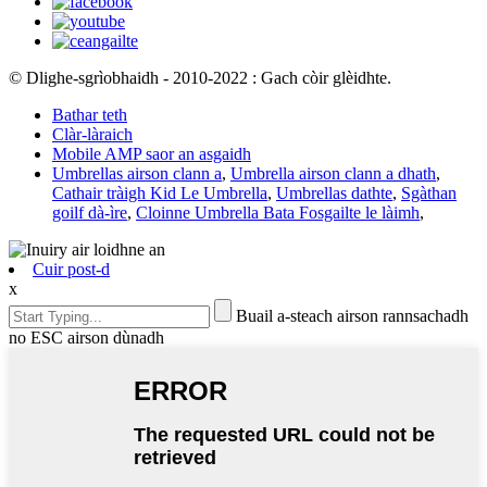
© Dlighe-sgrìobhaidh - 2010-2022 : Gach còir glèidhte.
Bathar teth
Clàr-làraich
Mobile AMP saor an asgaidh
Umbrellas airson clann a
,
Umbrella airson clann a dhath
,
Cathair tràigh Kid Le Umbrella
,
Umbrellas dathte
,
Sgàthan
goilf dà-ìre
,
Cloinne Umbrella Bata Fosgailte le làimh
,
Cuir post-d
x
Buail a-steach airson rannsachadh
no ESC airson dùnadh