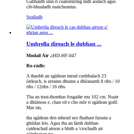
Gabhaidh sinn ri cuatomizing dath aodach agus
clò-bhualadh suaicheantas.
Sealladh
Umbrella dìreach le dubhan ...
Modail Àir .:
HD-HF-047
Ro-ràdh:
A thaobh an sgàilean meud cunbhalach 23
òirleach, is urrainn dhuinn a dhèanamh 8 ribs / 10
ribs / 12ribs / 16 ribs.
Tha an trast-thomhas fosgailte mu 102 cm. Nuair
a dhùineas e, chan eil e cho mòr ri sgàilean goilf.
Mar sin,
tha sgàilean den mheud seo fhathast furasta a
ghiùlan leis. Agus tha an làmh dubhan
cuideachail airson a bhith a 'crochadh air
gàirdeanan no